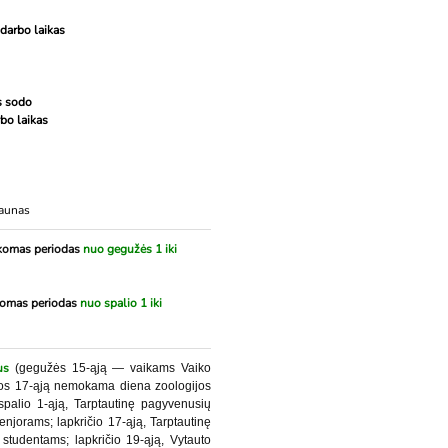
 darbo laikas
s sodo
s darbo laikas
Kaunas
komas periodas
nuo gegužės 1 iki
komas periodas
nuo spalio 1 iki
us
(gegužės 15-ąją — vaikams Vaiko
pos 17-ąją nemokama diena zoologijos
spalio 1-ąją, Tarptautinę pagyvenusių
jorams; lapkričio 17-ąją, Tarptautinę
studentams; lapkričio 19-ąją, Vytauto