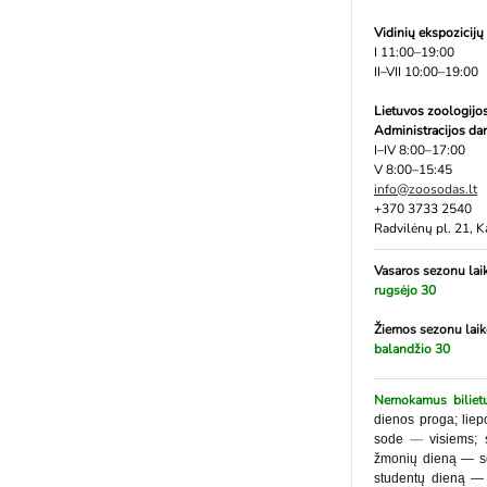
Vidinių ekspozicijų
I 11:00–19:00
II–VII 10:00–19:00
Lietuvos zoologijo
Administracijo
I–IV 8:00–17:00
V 8:00–15:45
info@zoosodas.lt
+370 3733 2540
Radvilėnų pl. 21, 
Vasaros sezonu
lai
rugsėjo 30
Žiemos sezonu
lai
balandžio 30
Nemokamus biliet
dienos proga; lie
—
sode
visiems; 
žmonių dieną — sen
studentų dieną — 