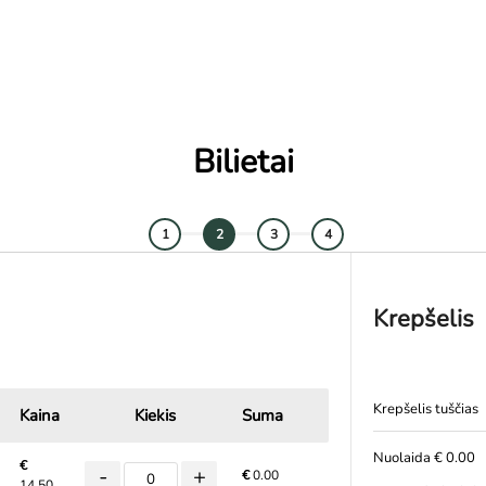
Bilietai
1
2
3
4
Krepšelis
Krepšelis tuščias
Kaina
Kiekis
Suma
Nuolaida € 0.00
€
-
+
€
0.00
14.50