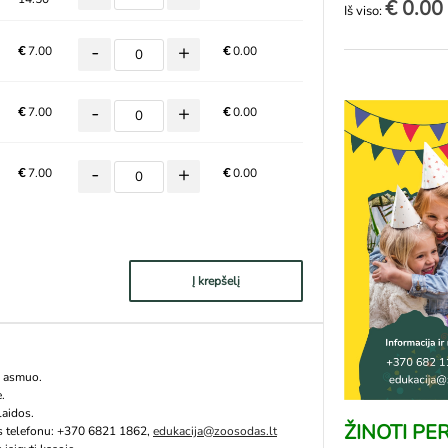
€ 0.00
Iš viso:
-
+
€
7.00
€
0.00
-
+
€
7.00
€
0.00
-
+
€
7.00
€
0.00
Į krepšelį
s asmuo.
e.
aidos.
ŽINOTI
PER
s telefonu: +370 6821 1862,
edukacija@zoosodas.lt