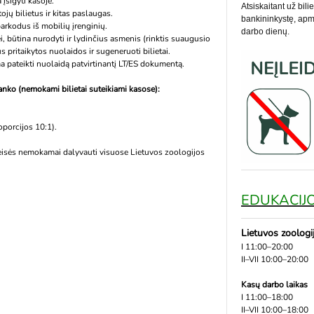
įsigyti kasoje.
Atsiskaitant už bili
jų bilietus ir kitas paslaugas.
bankininkystę, apmo
barkodus iš mobilių įrenginių.
darbo dienų.
ei, būtina nurodyti ir lydinčius asmenis (rinktis suaugusio
us pritaikytos nuolaidos ir sugeneruoti bilietai.
ma pateikti nuolaidą patvirtinantį LT/ES dokumentą.
ą lanko (nemokami bilietai suteikiami kasose):
oporcijos 10:1).
eisės nemokamai dalyvauti visuose Lietuvos zoologijos
EDUKACIJO
Lietuvos zoologi
I 11:00–20:00
II–VII 10:00–20:00
Kasų darbo laikas
I 11:00–18:00
II–VII 10:00–18:00