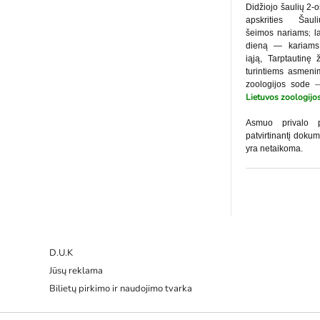
Didžiojo šaulių 2-
apskrities Ša
;
šeimos nariams
l
dieną — kariams 
iąją, Tarptautin
turintiems asmen
zoologijos sode
Lietuvos zoologijo
Asmuo privalo p
patvirtinantį doku
yra netaikoma.
D.U.K
Jūsų reklama
Bilietų pirkimo ir naudojimo tvarka