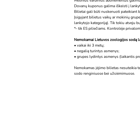
Metinius vardinius abonementus galima 
Dovanų kuponus galima iškeisti į lankyto
Bilietai gali būti nuskenuoti pateikiant 
Įsigyjant bilietus vaikų ar mokinių grup
lankytojo kategoriją). Tik tokiu atveju b
*– tik ES piliečiams. Kontrolėje privalo
Nemokamai Lietuvos zoologijos sod
• vaikai iki 3 metų;
• negalią turintys asmenys;
• grupes lydintys asmenys (laikantis pr
Nemokamas įėjimo bilietas nesuteikia t
sodo renginiuose bei užsiėmimuose.