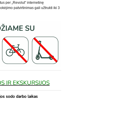
etus per „Revolut“ internetinę
kėjimo patvirtinimas gali užtrukti iki 3
S IR EKSKURSIJOS
jos sodo darbo laikas