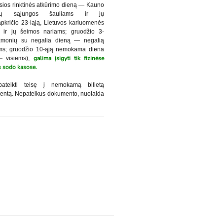
—
osios rinktinės atkūrimo dieną
Kauno
ulių sąjungos šauliams ir jų
apkričio 23-iąją, Lietuvos kariuomenės
ir jų šeimos nariams; gruodžio 3-
ę žmonių su negalia dieną — negalią
ims; gruodžio 10-ąją nemokama diena
—
galima įsigyti tik fizinėse
visiems),
s sodo kasose.
ateikti teisę į nemokamą bilietą
mentą. Nepateikus dokumento, nuolaida